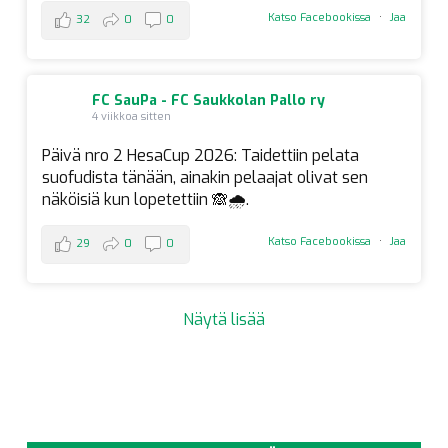
Katso Facebookissa
·
Jaa
32
0
0
FC SauPa - FC Saukkolan Pallo ry
4 viikkoa sitten
Päivä nro 2 HesaCup 2026: Taidettiin pelata
suofudista tänään, ainakin pelaajat olivat sen
näköisiä kun lopetettiin 🙈🌧️.
Katso Facebookissa
·
Jaa
29
0
0
Näytä lisää