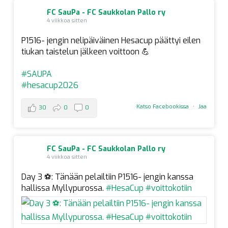
FC SauPa - FC Saukkolan Pallo ry
4 viikkoa sitten
P1516- jengin nelipäiväinen Hesacup päättyi eilen
tiukan taistelun jälkeen voittoon 💪
#SAUPA
#hesacup2026
Katso Facebookissa
·
Jaa
30
0
0
FC SauPa - FC Saukkolan Pallo ry
4 viikkoa sitten
Day 3 ⚽️: Tänään pelailtiin P1516- jengin kanssa
hallissa Myllypurossa.
#HesaCup
#voittokotiin